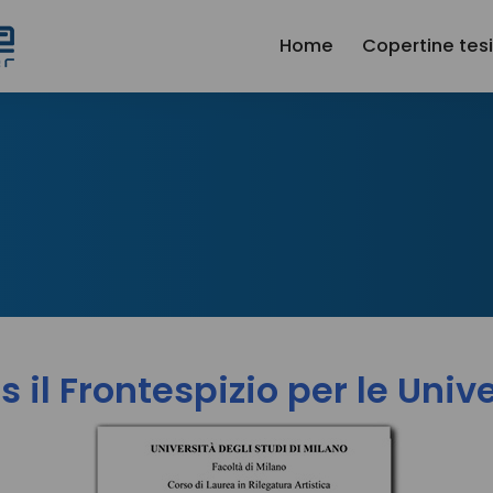
Home
Copertine tes
s il Frontespizio per le Unive