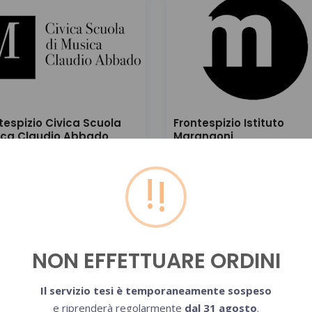
tespizio Civica Scuola
Frontespizio Istituto
ica Claudio Abbado
Marangoni
!
NON EFFETTUARE ORDINI
Il servizio tesi è temporaneamente sospeso
e riprenderà regolarmente
dal 31 agosto
.
tespizio Politecnico di
Frontespizio Politecnico 