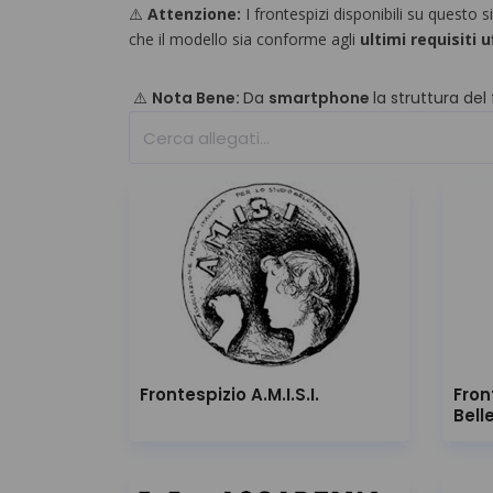
⚠️
Attenzione:
I frontespizi disponibili su questo
che il modello sia conforme agli
ultimi
requisiti uf
⚠️
Nota Bene:
Da
smartphone
la struttura del
Frontespizio A.M.I.S.I.
Fron
Bell