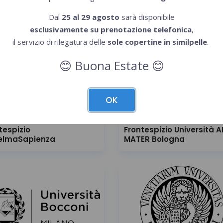
no (laterale sinistra)
Milano (verticale)
Dal
25 al 29 agosto
sarà disponibile
esclusivamente su prenotazione telefonica
,
il servizio di rilegatura delle
sole copertine in similpelle
.
Buona Estate
😊
😊
OK
tespizio
Frontespizio Università 
telmaSapienza
MATER Bologna