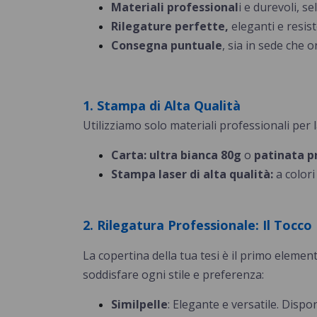
Materiali professional
i e durevoli, s
Rilegature perfette,
eleganti e resist
Consegna puntuale
, sia in sede che o
1. Stampa di Alta Qualità
Utilizziamo solo materiali professionali per l
Carta: ultra bianca 80g
o
patinata 
Stampa laser di alta qualità:
a colori
2. Rilegatura Professionale: Il Tocco 
La copertina della tua tesi è il primo eleme
soddisfare ogni stile e preferenza:
Similpelle
:
Elegante e versatile. Disponi