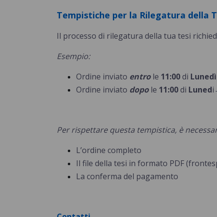
Tempistiche per la Rilegatura della T
Il processo di rilegatura della tua tesi richie
Esempio:
Ordine inviato
entro
le
11:00
di
Lunedì
Ordine inviato
dopo
le
11:00
di
Luned
i
Per rispettare questa tempistica, è necessari
L’ordine completo
Il file della tesi in formato PDF (frontes
La conferma del pagamento
Contatti