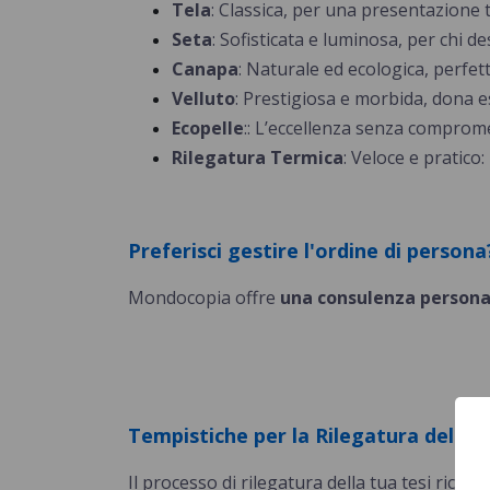
Tela
:
Classica, per una presentazione t
Seta
:
Sofisticata e luminosa, per chi de
Canapa
:
Naturale ed ecologica, perfett
Velluto
:
Prestigiosa e morbida, dona es
Ecopelle
:
:
L’eccellenza senza comprome
Rilegatura Termica
: Veloce e
pratico: 
Preferisci gestire l'ordine di persona
Mondocopia offre
una consulenza persona
Tempistiche per la Rilegatura della T
Il processo di rilegatura della tua tesi richie