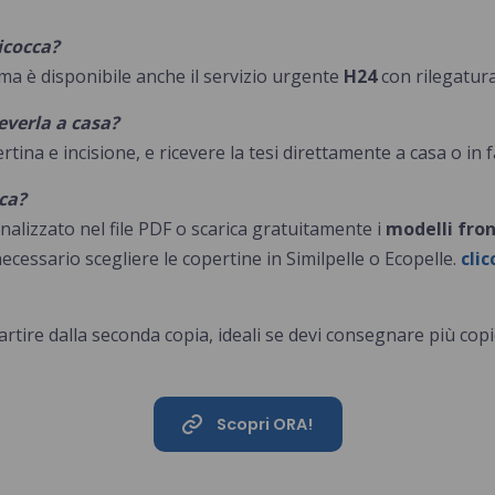
icocca
?
 ma è disponibile anche il servizio urgente
H24
con rilegatura
everla a casa?
pertina e incisione, e ricevere la tesi direttamente a casa o in
ca
?
nalizzato nel file PDF o scarica gratuitamente i
modelli fro
cessario scegliere le copertine in Similpelle o Ecopelle.
cli
artire dalla seconda copia, ideali se devi consegnare più co
Scopri ORA!