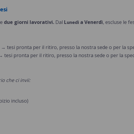
esi
de
due gior
ni lavorativi.
Dal
L
a Venerdì
, escluse le fes
unedì
→ tesi pronta per il ritiro, presso la nostra sede o per la s
→ tesi pronta per il ritiro,
presso la nostra sede o per la spe
o che ci invii:
pizio incluso)