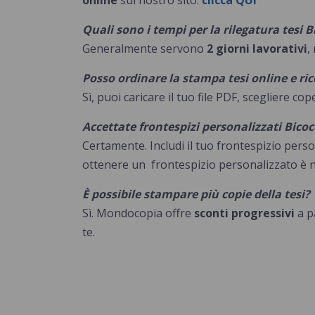
online
sul nostro sito:
clicca QUI
Quali sono i tempi per la rilegatura tesi
B
Generalmente servono
2 giorni lavorativi
,
Posso ordinare la stampa tesi online e ric
Sì, puoi caricare il tuo file PDF, scegliere co
Accettate frontespizi personalizzati
Bicoc
Certamente. Includi il tuo frontespizio perso
ottenere un frontespizio personalizzato è ne
È possibile stampare più copie della tesi?
Sì. Mondocopia offre
sconti progressivi
a p
te.