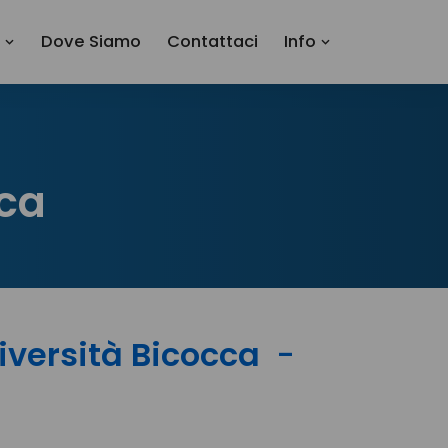
i
Dove Siamo
Contattaci
Info
cca
niversità Bicocca
-