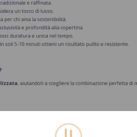
radizionale e raffinata.
sidera un tocco di lusso.
a per chi ama la sostenibilità.
clusività e profondità alla copertina.
ssi: duratura e unica nel tempo.
in soli 5-10 minuti ottieni un risultato pulito e resistente.
?
lizzata
, aiutandoti a scegliere la combinazione perfetta di ma
esi
!
de
due gior
ni lavorativi.
Dal
L
a Venerdì
, escluse le fes
unedì