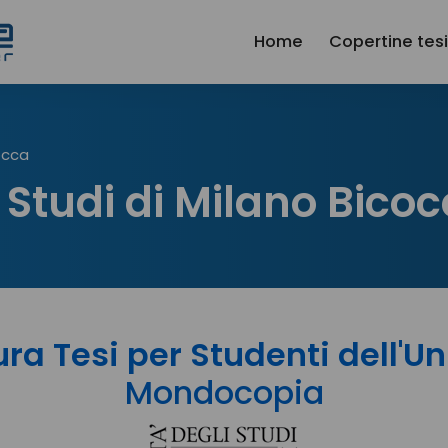
Home
Copertine tes
cocca
 Studi di Milano Bico
ra Tesi per Studenti dell'U
Mondocopia