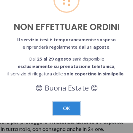
→ tesi pronta per il ritiro, presso la nostra sede o per la s
NON EFFETTUARE ORDINI
→ tesi pronta per il ritiro,
presso la nostra sede o per la spe
Il servizio tesi è temporaneamente sospeso
e riprenderà regolarmente
dal 31 agosto
.
o che ci invii:
Dal
25 al 29 agosto
sarà disponibile
esclusivamente su prenotazione telefonica
,
il servizio di rilegatura delle
sole copertine in similpelle
.
pizio incluso)
Buona Estate
😊
😊
OK
e la tesi comodamente a casa tua, oppure
ritirarla in sede
pr
 cura per proteggere il materiale durante il trasporto.
 in tutta Italia, con consegna anche in 24 ore.