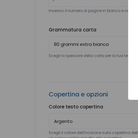
Inserisci il numero di pagine in bianco e nero de
Grammatura carta
Scegli lo spessore della carta per la tua tesi
Copertina e opzioni
Colore testo copertina
Scegli il colore dell'incisione sulla copertina del