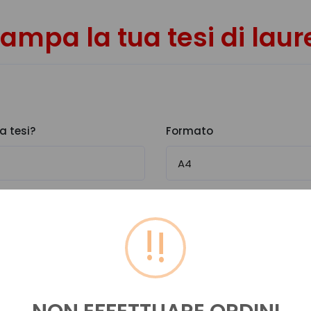
tampa la tua tesi di laur
a tesi?
Formato
!
Numero pagine a colori