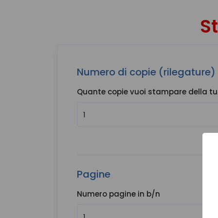
S
Numero di copie (rilegature)
Quante copie vuoi stampare della tu
Pagine
Numero pagine in b/n