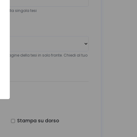
ri della singola tesi
le pagine della tesi in solo fronte. Chiedi al tuo
Stampa su dorso