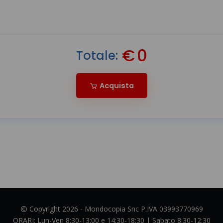
€
0
Totale:
Acquista
Copyright 2026 - Mondocopia Snc P.IVA 03993770969
ORARI:
Lun-Ven 8:30-13:00 e 14:30-18:30 | Sabato 8:30-12:30