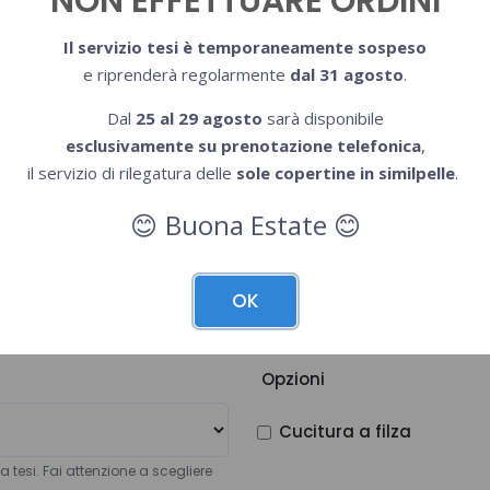
NON EFFETTUARE ORDINI
lla singola tesi
Inserisci il numero di pagine a colo
Il servizio tesi è temporaneamente sospeso
e riprenderà regolarmente
dal 31 agosto
.
Stampa pagine
Dal
25 al 29 agosto
sarà disponibile
esclusivamente su prenotazione telefonica
,
il servizio di rilegatura delle
sole copertine in similpelle
.
In molte università è uso stampare 
Buona Estate
relatore.
😊
😊
OK
Opzioni
Cucitura a filza
la tesi. Fai attenzione a scegliere