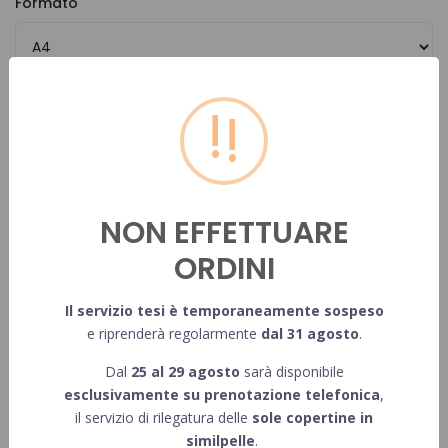
Formato
!
Pagine
Numero pagine in b/n
NON EFFETTUARE
ORDINI
Inserisci il numero di pagine in bianco e nero della singola tesi
Il servizio tesi è temporaneamente sospeso
e riprenderà regolarmente
dal 31 agosto
.
Numero pagine a colori
Dal
25 al 29 agosto
sarà disponibile
esclusivamente su prenotazione telefonica
,
il servizio di rilegatura delle
sole copertine in
Inserisci il numero di pagine a colori della singola tesi
similpelle
.