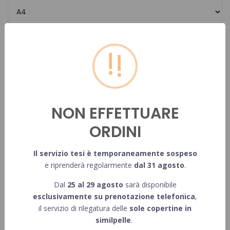
!
Pagine
Numero pagine in b/n
NON EFFETTUARE
ORDINI
Inserisci il numero di pagine in bianco e nero della singola tesi
Il servizio tesi è temporaneamente sospeso
Numero pagine a colori
e riprenderà regolarmente
dal 31 agosto
.
Dal
25 al 29 agosto
sarà disponibile
esclusivamente su prenotazione telefonica
,
Inserisci il numero di pagine a colori della singola tesi
il servizio di rilegatura delle
sole copertine in
similpelle
.