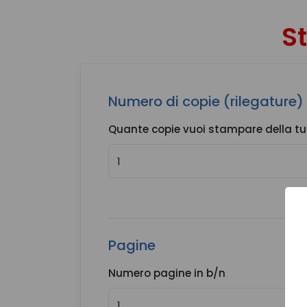
S
Numero di copie (rilegature)
Quante copie vuoi stampare della tu
Pagine
Numero pagine in b/n