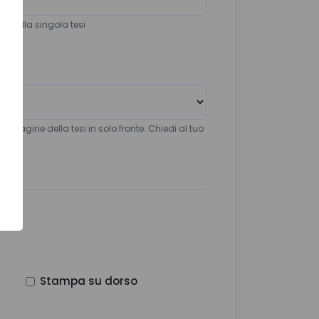
ri della singola tesi
le pagine della tesi in solo fronte. Chiedi al tuo
Stampa su dorso