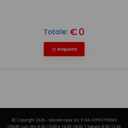
€
0
Totale:
Acquista
Copyright 2026 - Mondocopia Snc P.IVA 03993770969
ORARI:
Lun-Ven 8:30-13:00 e 14:30-18:30 | Sabato 8:30-12:30