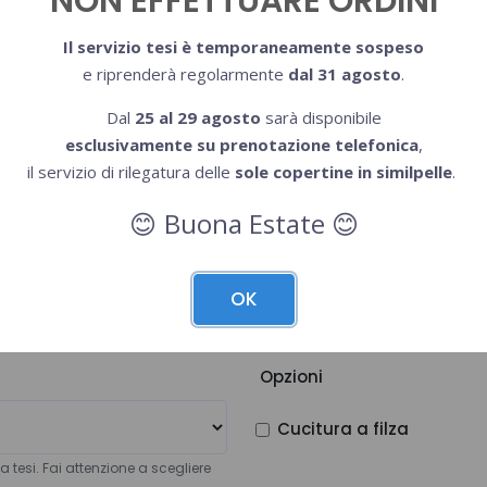
NON EFFETTUARE ORDINI
lla singola tesi
Inserisci il numero di pagine a colo
Il servizio tesi è temporaneamente sospeso
e riprenderà regolarmente
dal 31 agosto
.
Stampa pagine
Dal
25 al 29 agosto
sarà disponibile
esclusivamente su prenotazione telefonica
,
il servizio di rilegatura delle
sole copertine in similpelle
.
In molte università è uso stampare 
Buona Estate
relatore.
😊
😊
OK
Opzioni
Cucitura a filza
la tesi. Fai attenzione a scegliere