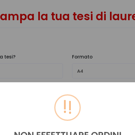
tampa la tua tesi di laur
a tesi?
Formato
!
Numero pagine a colori