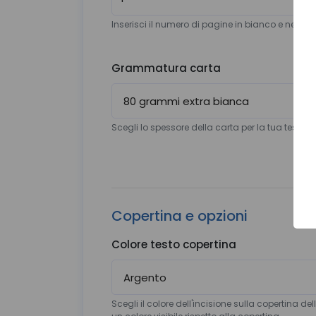
Inserisci il numero di pagine in bianco e nero de
Grammatura carta
Scegli lo spessore della carta per la tua tesi
Copertina e opzioni
Colore testo copertina
Scegli il colore dell'incisione sulla copertina del