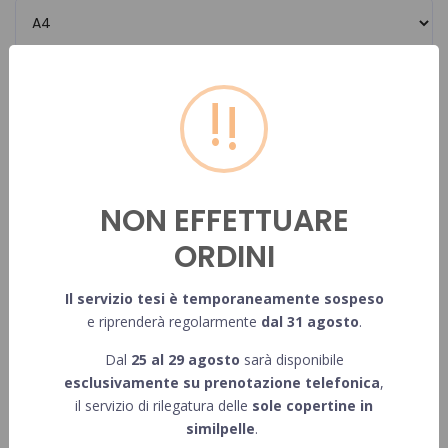
!
Pagine
Numero pagine in b/n
NON EFFETTUARE
ORDINI
Inserisci il numero di pagine in bianco e nero della singola tesi
Il servizio tesi è temporaneamente sospeso
Numero pagine a colori
e riprenderà regolarmente
dal 31 agosto
.
Dal
25 al 29 agosto
sarà disponibile
esclusivamente su prenotazione telefonica
,
Inserisci il numero di pagine a colori della singola tesi
il servizio di rilegatura delle
sole copertine in
similpelle
.